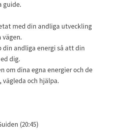
a guide.
betat med din andliga utveckling
på vägen.
p din andliga energi så att din
 med dig.
en om dina egna energier och de
, vägleda och hjälpa.
Guiden (20:45)