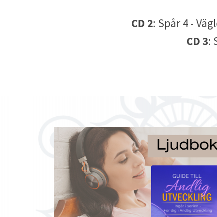
CD 2
: Spår 4 - Vä
CD 3
: