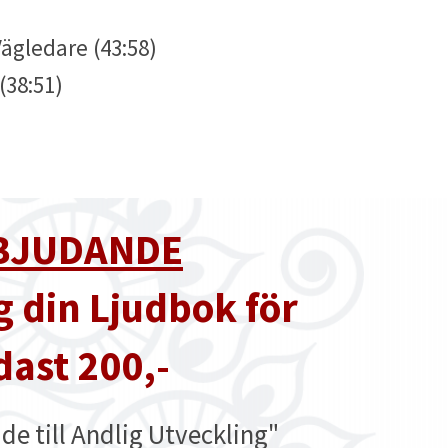
r Vägledare (43:58)
(38:51)
)
BJUDANDE
g din Ljudbok för
dast 200,-
uide till Andlig Utveckling"