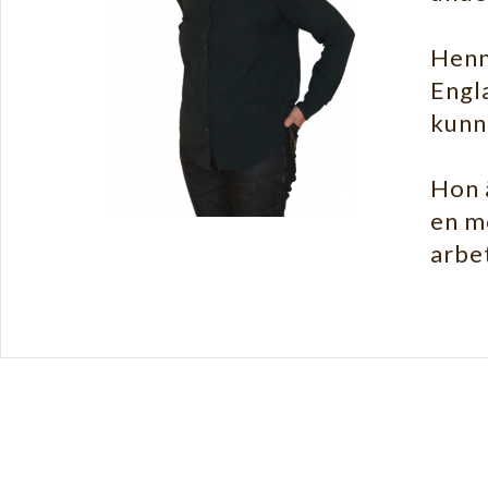
Henne
Engl
kunn
Hon ä
en mö
arbe