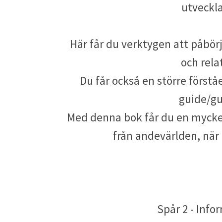
utveckl
Här får du verktygen att påbörj
och rela
Du får också en större förståe
guide/gu
Med denna bok får du en mycket
från andevärlden, nä
Spår 2 - Info