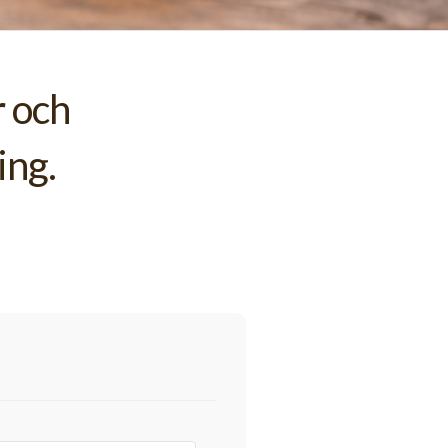
r och
ing.