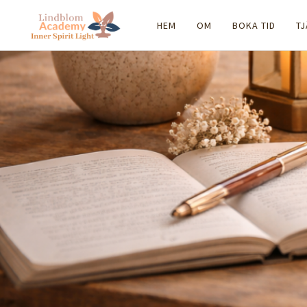
HEM
OM
BOKA TID
T