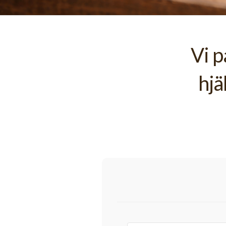
Vi p
hjä