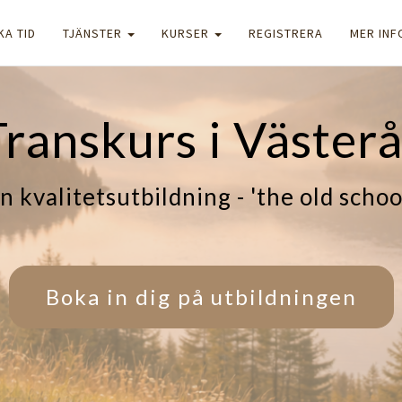
KA TID
TJÄNSTER
KURSER
REGISTRERA
MER IN
Transkurs i Västerå
n kvalitetsutbildning - 'the old schoo
Boka in dig på utbildningen