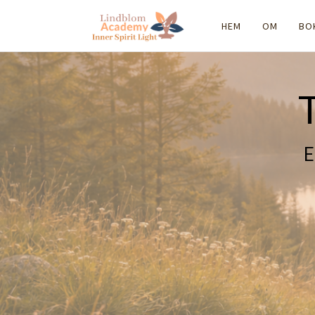
HEM
OM
BO
E