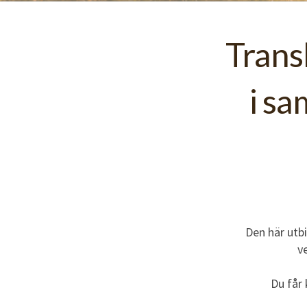
Trans
i s
Den här utb
v
Du får