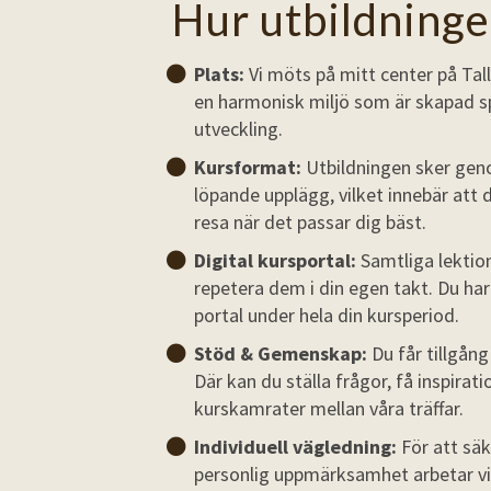
Hur utbildningen
Plats:
Vi möts på mitt center på Tal
en harmonisk miljö som är skapad sp
utveckling.
Kursformat:
Utbildningen sker geno
löpande upplägg, vilket innebär att d
resa när det passar dig bäst.
Digital kursportal:
Samtliga lektion
repetera dem i din egen takt. Du har t
portal under hela din kursperiod.
Stöd & Gemenskap:
Du får tillgång
Där kan du ställa frågor, få inspira
kurskamrater mellan våra träffar.
Individuell vägledning:
För att säk
personlig uppmärksamhet arbetar vi a