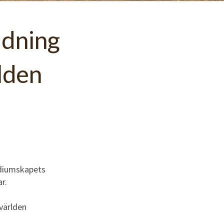
ldning
lden
ediumskapets
r.
världen