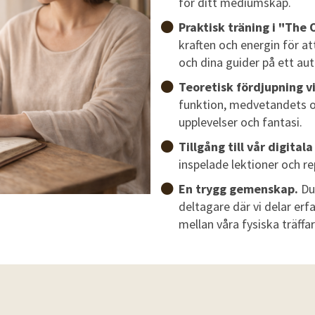
för ditt mediumskap.
Praktisk träning i "The 
kraften och energin för 
och dina guider på ett aut
Teoretisk fördjupning vid
funktion, medvetandets oli
upplevelser och fantasi.
Tillgång till vår digital
inspelade lektioner och r
En trygg gemenskap.
Du
deltagare där vi delar erf
mellan våra fysiska träffar