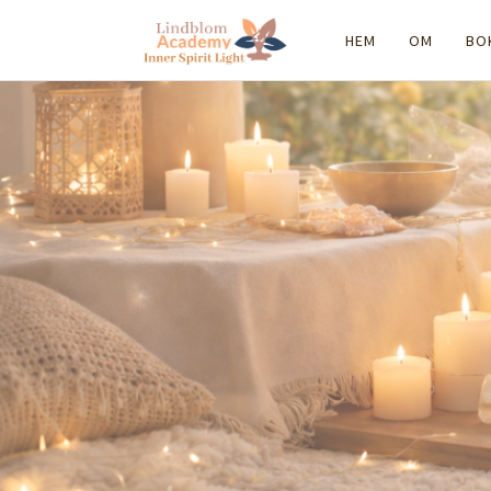
HEM
OM
BO